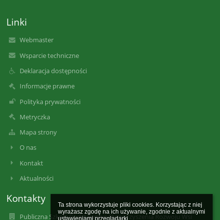
Linki
Webmaster
Wsparcie techniczne
Deklaracja dostępności
Informacje prawne
Polityka prywatności
Metryczka
Mapa strony
O nas
Kontakt
Aktualności
Kontakty
Ta strona wykorzystuje pliki cookies. Korzystając z niej 
wyrażasz zgodę na ich używanie, zgodnie z aktualnymi 
Publiczna Szkoła Podstawowa Stowarzyszenia Rozwoju Wsi
ustawieniami przeglądarki.
