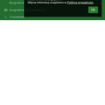
Burgrabice
Więcej informacji znajdziesz w 
Polityce prywatności
.
burgrabice_szkola@wp.pl
OK
774398090
Burgrabice
48-355 Burgrabice
Poland
Logowanie
Nazwa użytkownika:
Hasło:
Zapomniałem loginu lub hasła